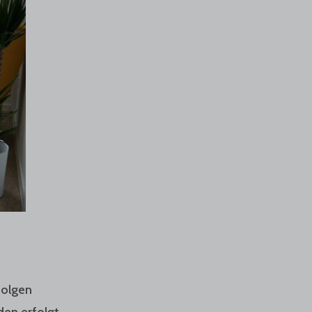
folgen
den erfolgt