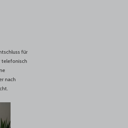
ntschluss für
 telefonisch
ine
er nach
cht.