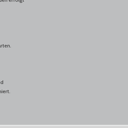
rten.
nd
iert.